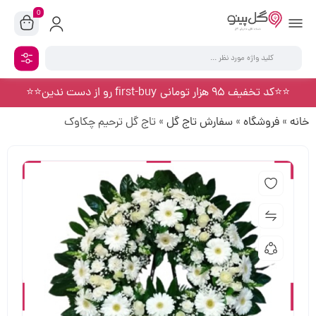
0
⭐️⭐️کد تخفیف 95 هزار تومانی first-buy رو از دست ندین⭐️⭐️
خانه
»
فروشگاه
»
سفارش تاج گل
»
تاج گل ترحیم چکاوک