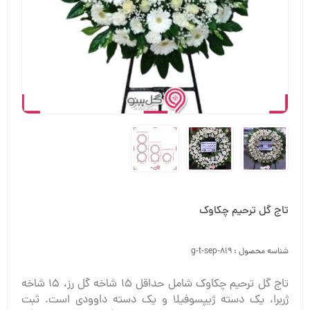
تاج گل ترحیم چکاوک
شناسه محصول :
g-t-sep-819
تاج گل ترحیم چکاوک شامل حداقل 15 شاخه گل رز، 15 شاخه
ژربرا، یک دسته ژیپسوفیلا و یک دسته داوودی است. ثبت