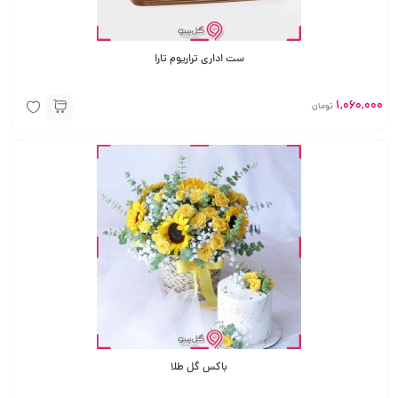
ست اداری تراریوم تارا
1,060,000
تومان
باکس گل طلا