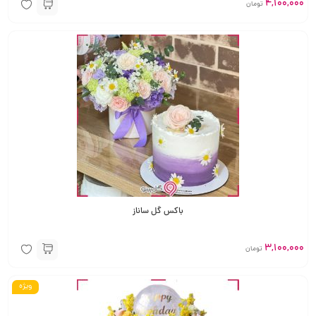
4,100,000
تومان
باکس گل ساناز
3,100,000
تومان
ویژه