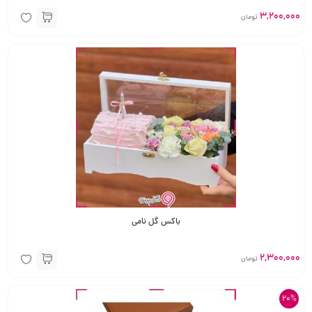
3,200,000
تومان
باکس گل نامی
2,300,000
تومان
20%