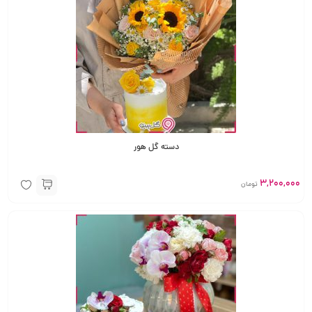
دسته گل هور
3,200,000
تومان