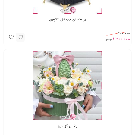
رز جاودان موزیکال لاکچری
1,400,000
1,300,000
تومان
باکس گل نورا