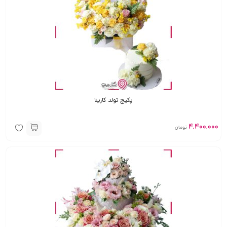
پکیج تولد کارینا
4,400,000
تومان