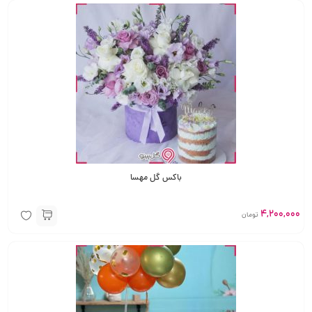
باکس گل مهسا
4,200,000
تومان