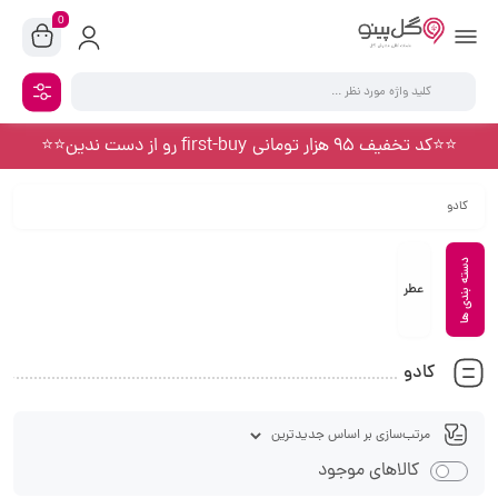
0
⭐️⭐️کد تخفیف 95 هزار تومانی first-buy رو از دست ندین⭐️⭐️
کادو
عطر
کادو
کالاهای موجود