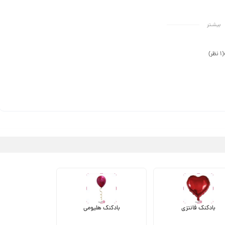
بیشـتر
(1 نظر)
بادکنک فانتزی
بادکنک هلیومی