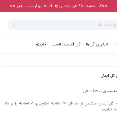
⭐️⭐️کد تخفیف 95 هزار تومانی first-buy رو از دست ندین⭐️⭐️
زیباترین گل‌ها
گل قیمت مناسب
گلپینو
 گل آیمان
سه محصول :
g-ja-mel-506
جام گل آیمان متشکل از حداقل 27 شاخه آنتوریوم، 47شاخه رز و 15
ه لیلیوم.