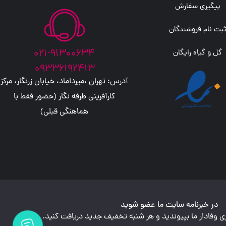
پیگیری سفارش
بت نام فروشندگان
021-91300634
گل و گیاه رایگان
09336192413
آدرس: تهران ،میرداماد، خیابان زرنگار، مرکز
کارآفرینی طرفه نگار (حضور فقط با
هماهنگی قبلی)
در خبرنامه سایت ما عضو شوید