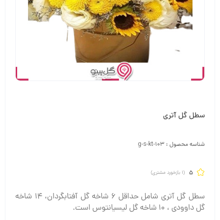
سطل گل آتری
شناسه محصول :
g-s-kt-103
5
(
1
بازخورد مشتری)
سطل گل آتری شامل حداقل 6 شاخه گل آفتابگردان، 14 شاخه
گل داوودی ، 10 شاخه گل لیسیانتوس است.