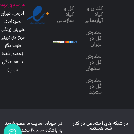
36192413
گلدان و
گل و
آدرس: تهران
گیاه
گیاه
آپارتمانی
سازمانی
،میرداماد،
خیابان زرنگار،
سفارش
مرکز کارآفرینی
گل در
تهران
طرفه نگار
(حضور فقط
سفارش
گل در
با هماهنگی
اصفهان
قبلی)
سفارش
گل در
مشهد
در شبکه های اجتماعی در کنار
در خبرنامه سایت ما عضو شوید
شما هستیم
به باشگاه 20.000 مشتری وفادار