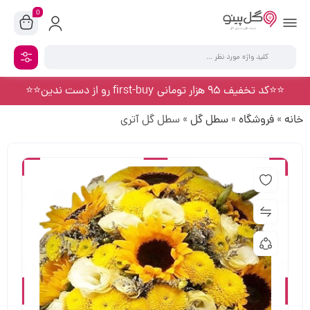
0
⭐️⭐️کد تخفیف 95 هزار تومانی first-buy رو از دست ندین⭐️⭐️
خانه
»
فروشگاه
»
سطل گل
»
سطل گل آتری