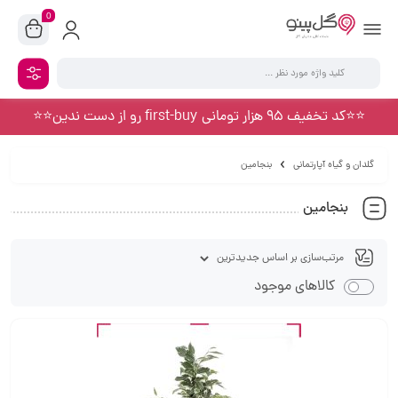
0
⭐️⭐️کد تخفیف 95 هزار تومانی first-buy رو از دست ندین⭐️⭐️
گلدان و گیاه آپارتمانی
بنجامین
بنجامین
کالاهای موجود