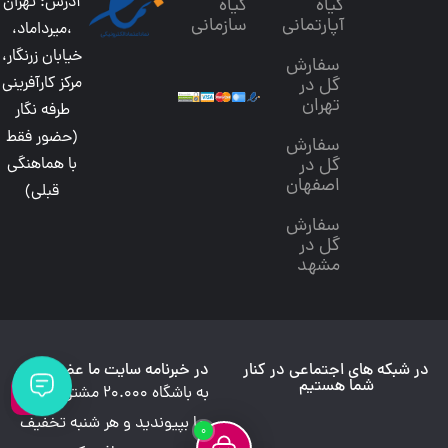
آدرس: تهران
گیاه
گیاه
آپارتمانی
سازمانی
،میرداماد،
خیابان زرنگار،
سفارش
مرکز کارآفرینی
گل در
تهران
طرفه نگار
(حضور فقط
سفارش
گل در
با هماهنگی
اصفهان
قبلی)
سفارش
گل در
مشهد
در شبکه های اجتماعی در کنار
در خبرنامه سایت ما عضو شوید
شما هستیم
به باشگاه 20.000 مشتری وفادار
ما بپیوندید و هر شنبه تخفیف
0
فیلـتر