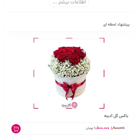
اطلاعات بیشتر ...
پیشنهاد لحظه ای
باکس گل آدینه
دسته گل رز 10شاخه،
1,500,000
0,000
1,900,000
تومان