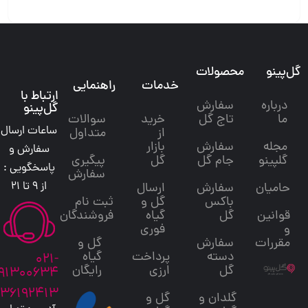
گل‌پینو
محصولات
خدمات
راهنمایی
ارتباط با
درباره
سفارش
گل‌پینو
ما
تاج گل
خرید
سوالات
ساعات ارسال
از
متداول
مجله
سفارش
بازار
سفارش و
گلپینو
جام گل
گل
پیگیری
پاسخگویی :
سفارش
از 9 تا 21
حامیان
سفارش
ارسال
باکس
گل و
ثبت نام
قوانین
گل
گیاه
فروشندگان
و
فوری
مقررات
سفارش
گل و
دسته
پرداخت
گیاه
021-
گل
ارزی
رایگان
91300634
36192413
گلدان و
گل و