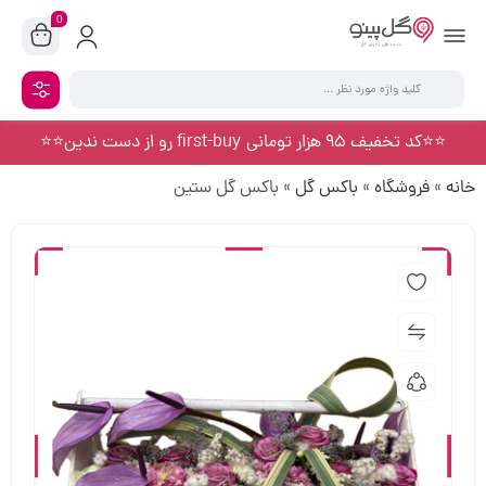
0
⭐️⭐️کد تخفیف 95 هزار تومانی first-buy رو از دست ندین⭐️⭐️
خانه
»
فروشگاه
»
باکس گل
»
باکس گل ستین