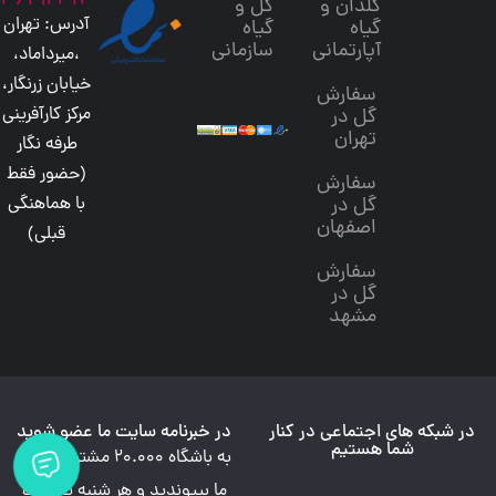
36192413
گلدان و
گل و
آدرس: تهران
گیاه
گیاه
آپارتمانی
سازمانی
،میرداماد،
خیابان زرنگار،
سفارش
مرکز کارآفرینی
گل در
تهران
طرفه نگار
(حضور فقط
سفارش
گل در
با هماهنگی
اصفهان
قبلی)
سفارش
گل در
مشهد
در شبکه های اجتماعی در کنار
در خبرنامه سایت ما عضو شوید
شما هستیم
به باشگاه 20.000 مشتری وفادار
ما بپیوندید و هر شنبه تخفیف