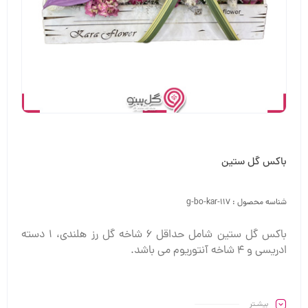
باکس گل ستین
شناسه محصول :
g-bo-kar-117
باکس گل ستین شامل حداقل 6 شاخه گل رز هلندی، 1 دسته
ادریسی و 4 شاخه آنتوریوم می باشد.
بیشـتر