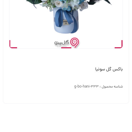
باکس گل سونیا
شناسه محصول :
g-bo-hani-333