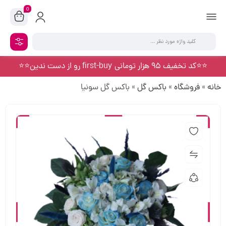
0
⭐️⭐️کد تخفیف 95 هزار تومانی first-buy رو از دست ندین⭐️⭐️
خانه
»
فروشگاه
»
باکس گل
»
باکس گل سونیا