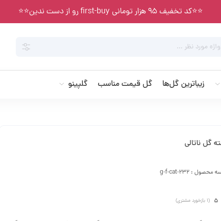
⭐️⭐️کد تخفیف 95 هزار تومانی first-buy رو از دست ندین⭐️⭐️
زیباترین گل‌ها
گل قیمت مناسب
گلپینو
ه گل ناتالی
سه محصول :
g-f-cat-232
5
(
1
بازخورد مشتری)