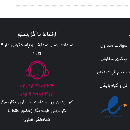
ارتباط با گل‌پینو
ساعات ارسال سفارش و پاسخگویی : از 9
سوالات متداول
تا 21
پیگیری سفارش
بت نام فروشندگان
021-91300634
گل و گیاه رایگان
09336192413
آدرس: تهران ،میرداماد، خیابان زرنگار، مرکز
کارآفرینی طرفه نگار (حضور فقط با
هماهنگی قبلی)